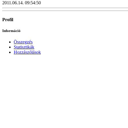
2011.06.14. 09:54:50
Profil
Információ
Összegzés
Statisztikák
Hozzászólások