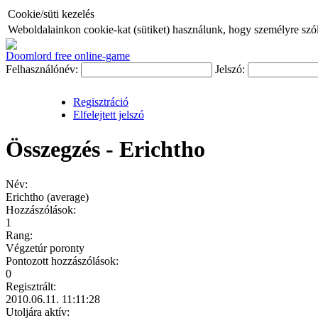
Cookie/süti kezelés
Weboldalainkon cookie-kat (sütiket) használunk, hogy személyre szóló
Doomlord free online-game
Felhasználónév:
Jelszó:
Regisztráció
Elfelejtett jelszó
Összegzés - Erichtho
Név:
Erichtho (average)
Hozzászólások:
1
Rang:
Végzetúr poronty
Pontozott hozzászólások:
0
Regisztrált:
2010.06.11. 11:11:28
Utoljára aktív: