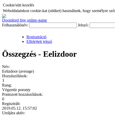
Cookie/süti kezelés
Weboldalainkon cookie-kat (sütiket) használunk, hogy személyre szóló
Doomlord free online-game
Felhasználónév:
Jelszó:
Regisztráció
Elfelejtett jelszó
Összegzés - Eelizdoor
Név:
Eelizdoor (average)
Hozzászólások:
3
Rang:
Végzetúr poronty
Pontozott hozzászólások:
0
Regisztrált:
2019.05.12. 15:57:02
Utoljára aktív: