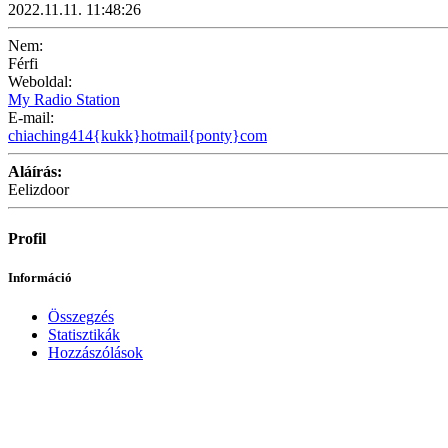
2022.11.11. 11:48:26
Nem:
Férfi
Weboldal:
My Radio Station
E-mail:
chiaching414{kukk}hotmail{ponty}com
Aláírás:
Eelizdoor
Profil
Információ
Összegzés
Statisztikák
Hozzászólások