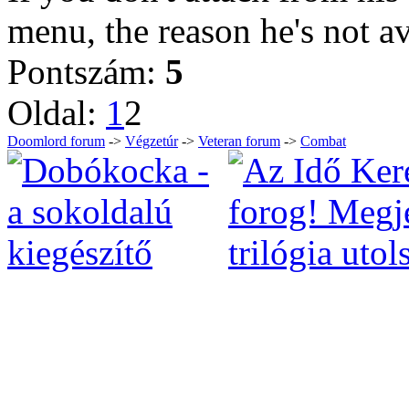
menu, the reason he's not av
Pontszám:
5
Oldal:
1
2
Doomlord forum
->
Végzetúr
->
Veteran forum
->
Combat