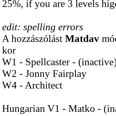
25%, if you are 3 levels hige
edit: spelling errors
A hozzászólást
Matdav
mód
kor
W1 - Spellcaster - (inactive
W2 - Jonny Fairplay
W4 - Architect
Hungarian V1 - Matko - (in