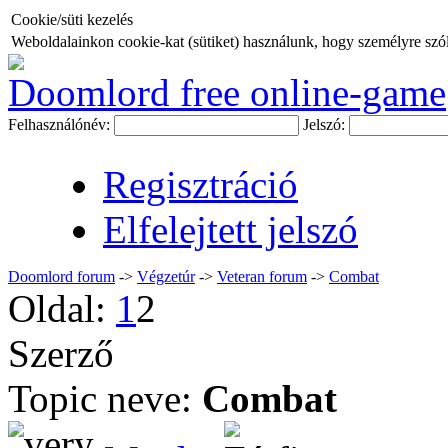
Cookie/süti kezelés
Weboldalainkon cookie-kat (sütiket) használunk, hogy személyre szóló
Doomlord free online-game
Felhasználónév:
Jelszó:
Regisztráció
Elfelejtett jelszó
Doomlord forum
->
Végzetúr
->
Veteran forum
->
Combat
Oldal:
1
2
Szerző
Topic neve:
Combat