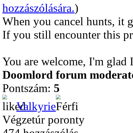
hozzászólására.
)
When you cancel hunts, it 
If you still encounter this p
You are welcome, I'm glad I
Doomlord forum moderator
Pontszám:
5
Valkyrie
Végzetúr poronty
474 hozzászólás