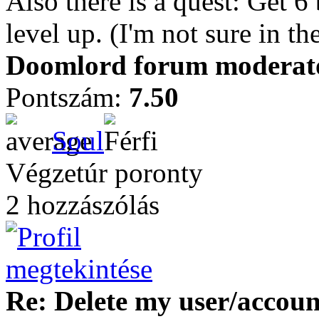
Also there is a quest: Get 6 
level up. (I'm not sure in t
Doomlord forum moderator
Pontszám:
7.50
Soul
Végzetúr poronty
2 hozzászólás
Re: Delete my user/accoun