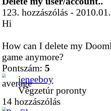
Delete my user/account..
123. hozzászólás - 2010.01
Hi
How can I delete my Doomlor
game anymore?
Pontszám:
5
jeneeboy
Végzetúr poronty
14 hozzászólás