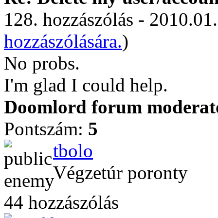
128. hozzászólás - 2010.01.
hozzászólására.
)
No probs.
I'm glad I could help.
Doomlord forum moderator
Pontszám:
5
tbolo
Végzetúr poronty
44 hozzászólás