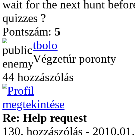
wait for the next hunt befor
quizzes ?
Pontszám:
5
tbolo
Végzetúr poronty
44 hozzászólás
Re: Help request
130. hozzászólás - 2010.01