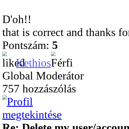
D'oh!!
that is correct and thanks f
Pontszám:
5
Kethios
Global Moderátor
757 hozzászólás
Re: Delete my user/accoun