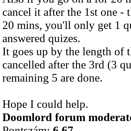
cancel it after the 1st one -
20 mins, you'll only get 1 
answered quizes.
It goes up by the length of 
cancelled after the 3rd (3 q
remaining 5 are done.
Hope I could help.
Doomlord forum moderator
Pontszám:
6.67