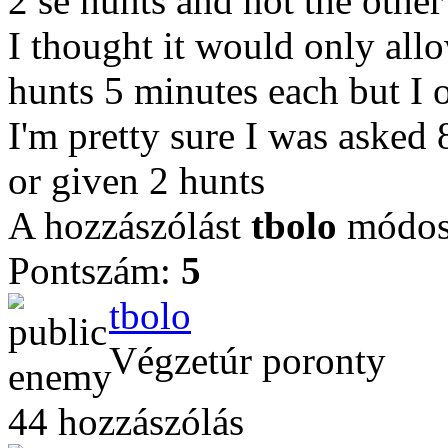
2 se hunts and not the other
I thought it would only all
hunts 5 minutes each but I
I'm pretty sure I was asked
or given 2 hunts
A hozzászólást
tbolo
módosí
Pontszám:
5
tbolo
Végzetúr poronty
44 hozzászólás