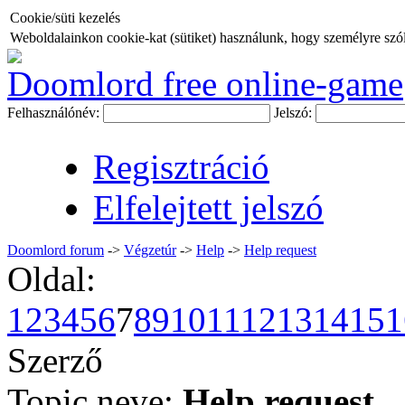
Cookie/süti kezelés
Weboldalainkon cookie-kat (sütiket) használunk, hogy személyre szóló
Doomlord free online-game
Felhasználónév:
Jelszó:
Regisztráció
Elfelejtett jelszó
Doomlord forum
->
Végzetúr
->
Help
->
Help request
Oldal:
1
2
3
4
5
6
7
8
9
10
11
12
13
14
15
1
Szerző
Topic neve:
Help request