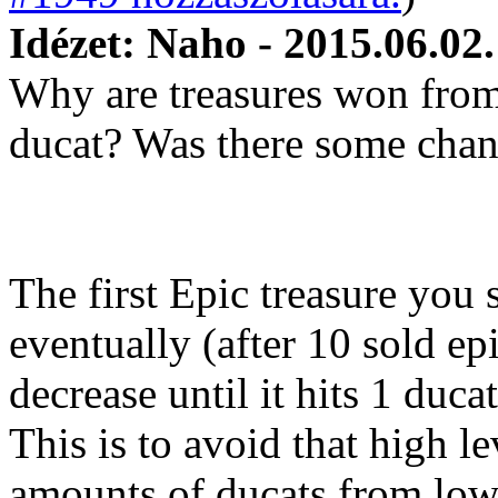
Idézet: Naho - 2015.06.02
Why are treasures won from 
ducat? Was there some cha
The first Epic treasure you s
eventually (after 10 sold epi
decrease until it hits 1 ducat
This is to avoid that high l
amounts of ducats from low 