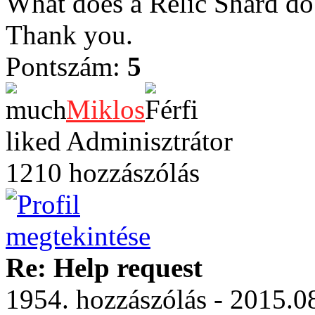
What does a Relic Shard do? 
Thank you.
Pontszám:
5
Miklos
Adminisztrátor
1210 hozzászólás
Re: Help request
1954. hozzászólás - 2015.08