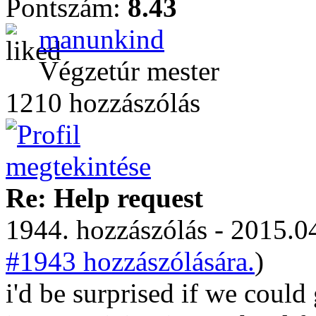
Pontszám:
8.43
manunkind
Végzetúr mester
1210 hozzászólás
Re: Help request
1944. hozzászólás - 2015.04
#1943 hozzászólására.
)
i'd be surprised if we could