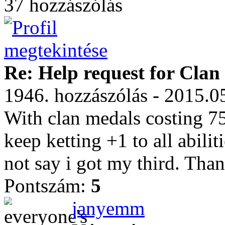
37 hozzászólás
Re: Help request for Cla
1946. hozzászólás - 2015.0
With clan medals costing 7
keep ketting +1 to all abilit
not say i got my third. Tha
Pontszám:
5
janyemm