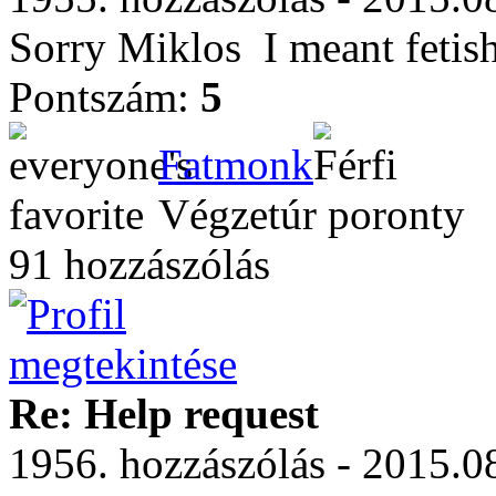
Sorry Miklos
I meant fetis
Pontszám:
5
Fatmonk
Végzetúr poronty
91 hozzászólás
Re: Help request
1956. hozzászólás - 2015.0