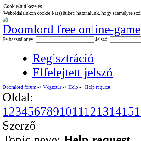
Cookie/süti kezelés
Weboldalainkon cookie-kat (sütiket) használunk, hogy személyre szóló
Doomlord free online-game
Felhasználónév:
Jelszó:
Regisztráció
Elfelejtett jelszó
Doomlord forum
->
Végzetúr
->
Help
->
Help request
Oldal:
1
2
3
4
5
6
7
8
9
10
11
12
13
14
15
1
Szerző
Topic neve:
Help request