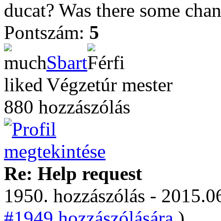
ducat? Was there some cha
Pontszám:
5
Sbart
Végzetúr mester
880 hozzászólás
Re: Help request
1950. hozzászólás - 2015.06
#1949 hozzászólására.
)