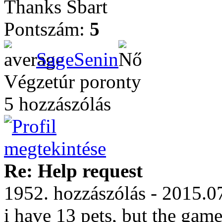
Thanks Sbart
Pontszám:
5
SageSenin
Végzetúr poronty
5 hozzászólás
Re: Help request
1952. hozzászólás - 2015.0
i have 13 pets, but the gam