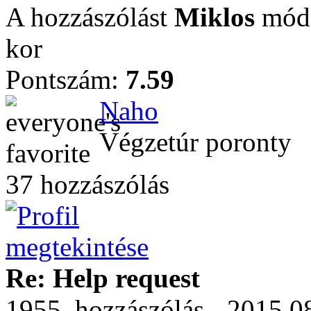
A hozzászólást
Miklos
módo
kor
Pontszám:
7.59
Naho
Végzetúr poronty
37 hozzászólás
Re: Help request
1955. hozzászólás - 2015.0