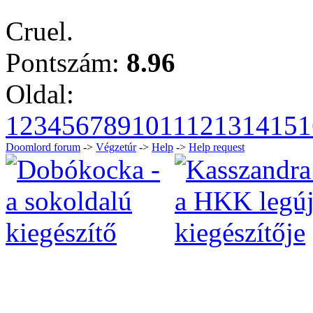
Cruel.
Pontszám:
8.96
Oldal:
1
2
3
4
5
6
7
8
9
10
11
12
13
14
15
1
Doomlord forum
->
Végzetúr
->
Help
->
Help request