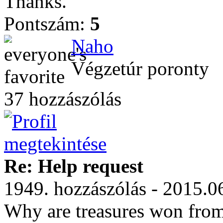
Thanks.
Pontszám:
5
Naho
Végzetúr poronty
37 hozzászólás
Re: Help request
1949. hozzászólás - 2015.0
Why are treasures won from 