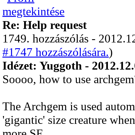
Re: Help request
1749. hozzászólás - 2012.12
#1747 hozzászólására.
)
Idézet: Yuggoth - 2012.12.
Soooo, how to use archge
The Archgem is used automa
'gigantic' size creature whe
more SE...