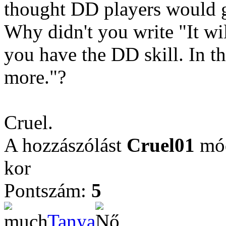
thought DD players would 
Why didn't you write "It w
you have the DD skill. In t
more."?
Cruel.
A hozzászólást
Cruel01
mód
kor
Pontszám:
5
Tanya