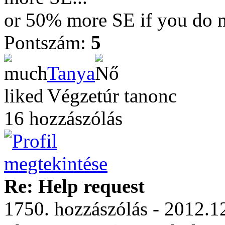
or 50% more SE if you do n
Pontszám:
5
Tanya
Végzetúr tanonc
16 hozzászólás
Re: Help request
1750. hozzászólás - 2012.1