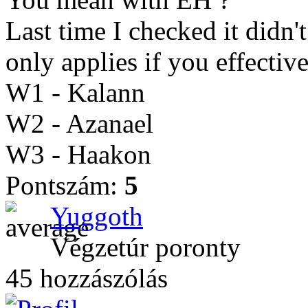
Last time I checked it didn
only applies if you effectiv
W1 - Kalann
W2 - Azanael
W3 - Haakon
Pontszám:
5
Yuggoth
Végzetúr poronty
45 hozzászólás