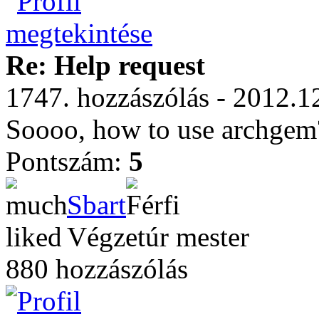
Re: Help request
1747. hozzászólás - 2012.1
Soooo, how to use archge
Pontszám:
5
Sbart
Végzetúr mester
880 hozzászólás