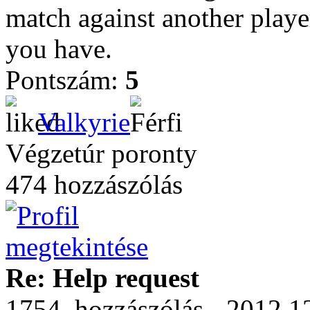
match against another playe
you have.
Pontszám:
5
Valkyrie
Végzetúr poronty
474 hozzászólás
Re: Help request
1754. hozzászólás - 2012.1