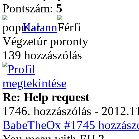
Pontszám:
5
Kalann
Végzetúr poronty
139 hozzászólás
Re: Help request
1746. hozzászólás - 2012.11
BabeTheOx #1745 hozzászó
You mean with EH ?