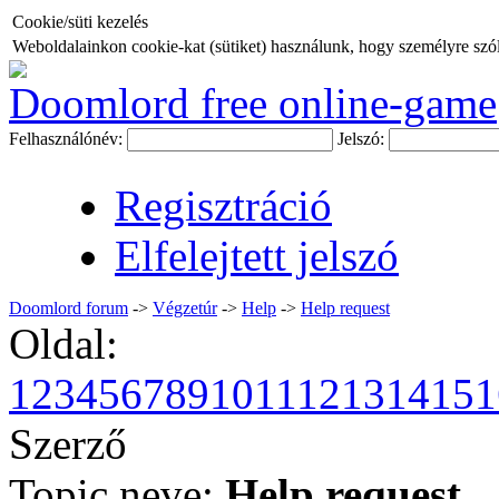
Cookie/süti kezelés
Weboldalainkon cookie-kat (sütiket) használunk, hogy személyre szóló
Doomlord free online-game
Felhasználónév:
Jelszó:
Regisztráció
Elfelejtett jelszó
Doomlord forum
->
Végzetúr
->
Help
->
Help request
Oldal:
1
2
3
4
5
6
7
8
9
10
11
12
13
14
15
1
Szerző
Topic neve:
Help request