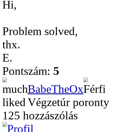
Hi,
Problem solved,
thx.
E.
Pontszám:
5
BabeTheOx
Végzetúr poronty
125 hozzászólás