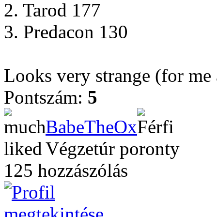
2. Tarod 177
3. Predacon 130
Looks very strange (for me a
Pontszám:
5
BabeTheOx
Végzetúr poronty
125 hozzászólás