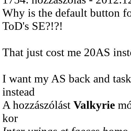
Why is the default button fo
ToD's SE?!?!
That just cost me 20AS ins
I want my AS back and task
instead
A hozzászólást
Valkyrie
mód
kor