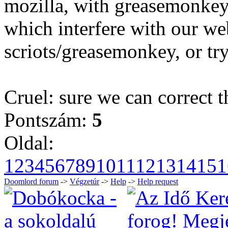
mozilla, with greasemonkey a
which interfere with our w
scriots/greasemonkey, or tr
Cruel: sure we can correct the
Pontszám:
5
Oldal:
1
2
3
4
5
6
7
8
9
10
11
12
13
14
15
1
Doomlord forum
->
Végzetúr
->
Help
->
Help request