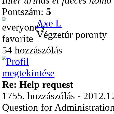
Inter urinas et faeces homo
Pontszám:
5
Axe L
Végzetúr poronty
54 hozzászólás
Re: Help request
1755. hozzászólás - 2012.1
Question for Administratio