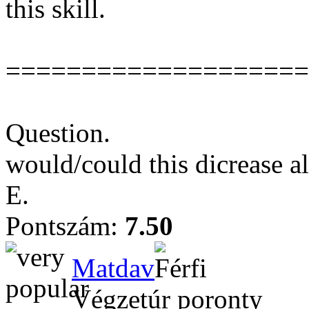
this skill.
====================
Question.
would/could this dicrease al
E.
Pontszám:
7.50
Matdav
Végzetúr poronty