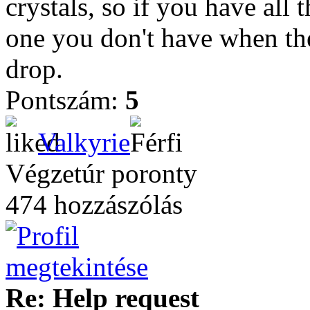
crystals, so if you have all 
one you don't have when the
drop.
Pontszám:
5
Valkyrie
Végzetúr poronty
474 hozzászólás
Re: Help request