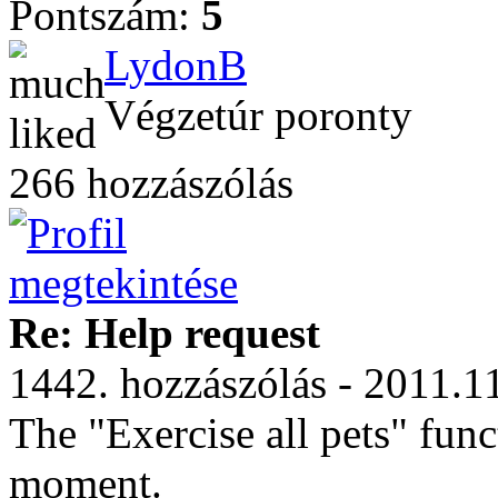
Pontszám:
5
LydonB
Végzetúr poronty
266 hozzászólás
Re: Help request
1442. hozzászólás - 2011.1
The "Exercise all pets" func
moment.