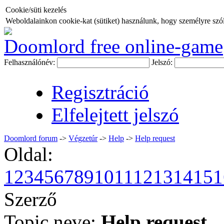
Cookie/süti kezelés
Weboldalainkon cookie-kat (sütiket) használunk, hogy személyre szóló
Doomlord free online-game
Felhasználónév:
Jelszó:
Regisztráció
Elfelejtett jelszó
Doomlord forum
->
Végzetúr
->
Help
->
Help request
Oldal:
1
2
3
4
5
6
7
8
9
10
11
12
13
14
15
1
Szerző
Topic neve:
Help request