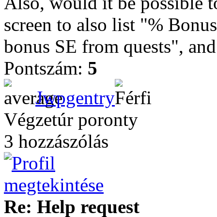
Also, would it be possible t
screen to also list "% Bonu
bonus SE from quests", and
Pontszám:
5
Jwpgentry
Végzetúr poronty
3 hozzászólás
Re: Help request