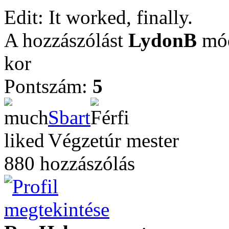
Edit: It worked, finally.
A hozzászólást
LydonB
mód
kor
Pontszám:
5
Sbart
Végzetúr mester
880 hozzászólás