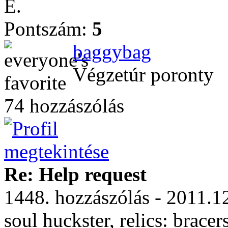
E.
Pontszám:
5
baggybag
Végzetúr poronty
74 hozzászólás
Re: Help request
1448. hozzászólás - 2011.1
soul huckster, relics: bracer