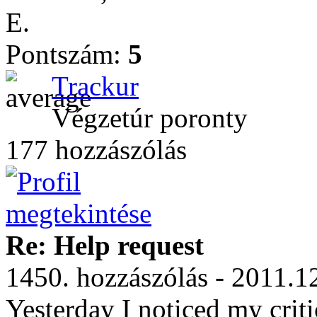
E.
Pontszám:
5
Trackur
Végzetúr poronty
177 hozzászólás
Re: Help request
1450. hozzászólás - 2011.1
Yesterday I noticed my criti