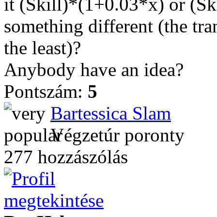
it (Skill)*(1+0.03*x) or (Sk
something different (the tra
the least)?
Anybody have an idea?
Pontszám:
5
Bartessica Slam
Végzetúr poronty
277 hozzászólás