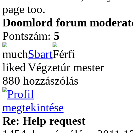
page too.
Doomlord forum moderator
Pontszám:
5
Sbart
Végzetúr mester
880 hozzászólás
Re: Help request