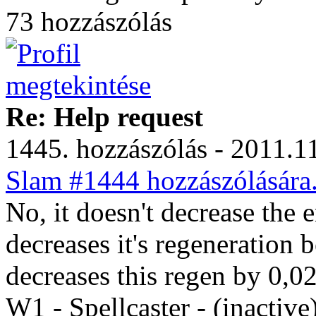
73 hozzászólás
Re: Help request
1445. hozzászólás - 2011.11
Slam #1444 hozzászólására
No, it doesn't decrease the e
decreases it's regeneration b
decreases this regen by 0,0
W1 - Spellcaster - (inactive