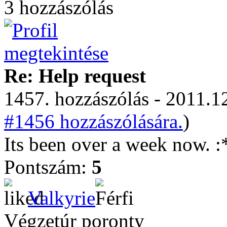
3 hozzászólás
Re: Help request
1457. hozzászólás - 2011.12
#1456 hozzászólására.
)
Its been over a week now. :
Pontszám:
5
Valkyrie
Végzetúr poronty