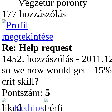
Végzetúr poronty
177 hozzászólás
Re: Help request
1452. hozzászólás - 2011.1
so we now would get +15% 
crit skill?
Pontszám:
5
Kethios