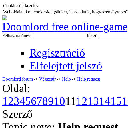
Cookie/süti kezelés
Weboldalainkon cookie-kat (sütiket) használunk, hogy személyre szóló
Doomlord free online-game
Felhasználónév:
Jelszó:
Regisztráció
Elfelejtett jelszó
Doomlord forum
->
Végzetúr
->
Help
->
Help request
Oldal:
1
2
3
4
5
6
7
8
9
10
11
12
13
14
15
1
Szerző
Topic neve:
Help request