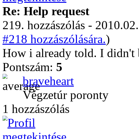
Re: Help request
219. hozzászólás - 2010.02.
#218 hozzászólására.
)
How i already told. I didn't
Pontszám:
5
braveheart
Végzetúr poronty
1 hozzászólás