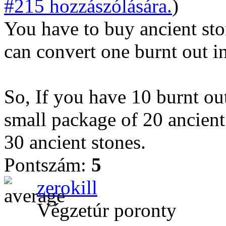
#215 hozzászólására.
)
You have to buy ancient st
can convert one burnt out in
So, If you have 10 burnt ou
small package of 20 ancien
30 ancient stones.
Pontszám:
5
zerokill
Végzetúr poronty