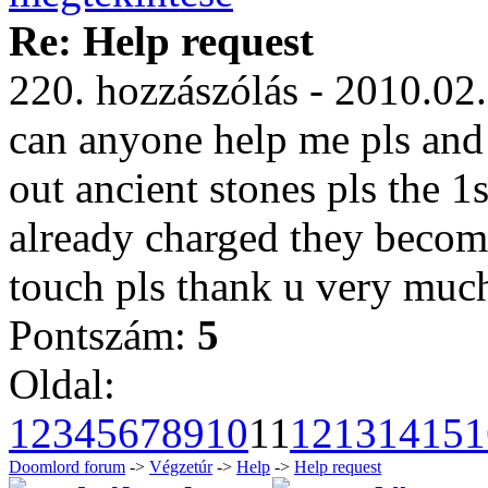
Re: Help request
220. hozzászólás - 2010.02
can anyone help me pls and 
out ancient stones pls the 1s
already charged they becom
touch pls thank u very muc
Pontszám:
5
Oldal:
1
2
3
4
5
6
7
8
9
10
11
12
13
14
15
1
Doomlord forum
->
Végzetúr
->
Help
->
Help request