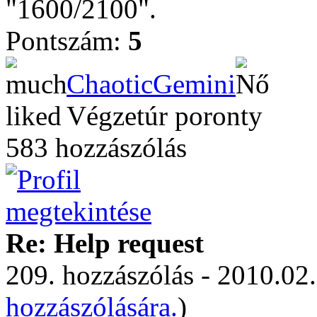
"1600/2100".
Pontszám:
5
ChaoticGemini
Végzetúr poronty
583 hozzászólás
Re: Help request
209. hozzászólás - 2010.02.
hozzászólására.
)