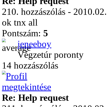
Re: Help request
210. hozzászólás - 2010.02
ok tnx all
Pontszám:
5
jeneeboy
Végzetúr poronty
14 hozzászólás
Re: Help request