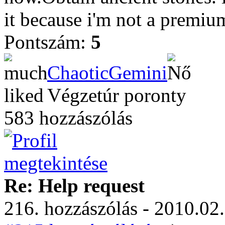
it because i'm not a premiu
Pontszám:
5
ChaoticGemini
Végzetúr poronty
583 hozzászólás
Re: Help request
216. hozzászólás - 2010.02.