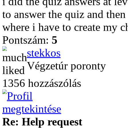
i did the quiz answers at le
to answer the quiz and then 
where i have to create my c
Pontszám:
5
stekkos
Végzetúr poronty
1356 hozzászólás
Re: Help request