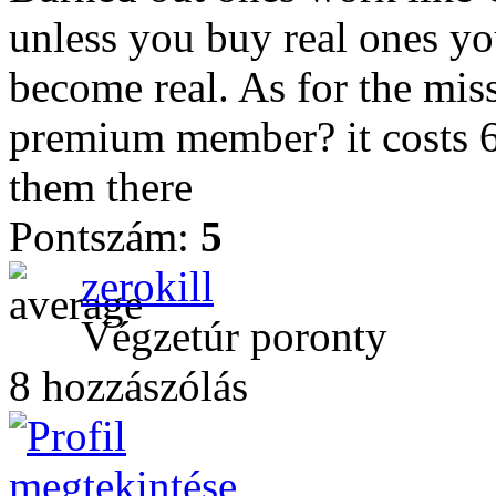
unless you buy real ones you
become real. As for the mis
premium member? it costs 6
them there
Pontszám:
5
zerokill
Végzetúr poronty
8 hozzászólás