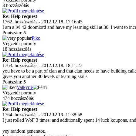
3 hozzászólás
Re: Help request
1762. hozzászólás - 2012.12.18. 17:16:45
I am a lvl 42 doomlord and have my learning skill at 30. I want to incr
Pontszám:
5
Piko
Végzetúr poronty
18 hozzászólás
Re: Help request
1763. hozzászólás - 2012.12.18. 18:11:27
you have to be a part of clan and that clan needs to have building cal
gives you another 30 levels of learning skills
Pontszám:
5
Valkyrie
Végzetúr poronty
474 hozzászólás
Re: Help request
1764. hozzászólás - 2012.12.19. 11:38:58
I just rolled WoF 3 times, and additionally spent 14 luck koupons, and 
yey random generator...