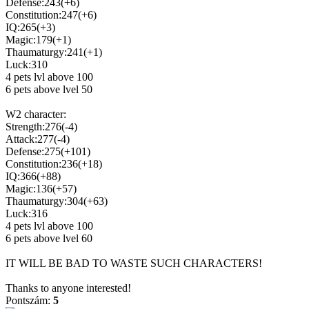
Defense:243(+6)
Constitution:247(+6)
IQ:265(+3)
Magic:179(+1)
Thaumaturgy:241(+1)
Luck:310
4 pets lvl above 100
6 pets above lvel 50
W2 character:
Strength:276(-4)
Attack:277(-4)
Defense:275(+101)
Constitution:236(+18)
IQ:366(+88)
Magic:136(+57)
Thaumaturgy:304(+63)
Luck:316
4 pets lvl above 100
6 pets above lvel 60
IT WILL BE BAD TO WASTE SUCH CHARACTERS!
Thanks to anyone interested!
Pontszám:
5