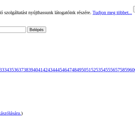
 szolgáltatást nyújthassunk látogatóink részére.
Tudjon meg többet...
33
34
35
36
37
38
39
40
41
42
43
44
45
46
47
48
49
50
51
52
53
54
55
56
57
58
59
60
ászólására.
)