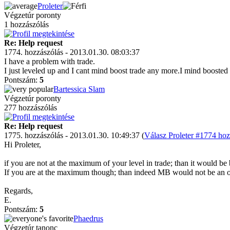
Proleter
Végzetúr poronty
1 hozzászólás
Re: Help request
1774. hozzászólás - 2013.01.30. 08:03:37
I have a problem with trade.
I just leveled up and I cant mind boost trade any more.I mind boosted 
Pontszám:
5
Bartessica Slam
Végzetúr poronty
277 hozzászólás
Re: Help request
1775. hozzászólás - 2013.01.30. 10:49:37 (
Válasz Proleter #1774 hoz
Hi Proleter,
if you are not at the maximum of your level in trade; than it would be
If you are at the maximum though; than indeed MB would not be an o
Regards,
E.
Pontszám:
5
Phaedrus
Végzetúr tanonc