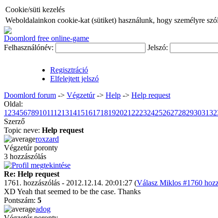
Cookie/süti kezelés
Weboldalainkon cookie-kat (sütiket) használunk, hogy személyre szóló
Doomlord free online-game
Felhasználónév:
Jelszó:
Regisztráció
Elfelejtett jelszó
Doomlord forum
->
Végzetúr
->
Help
->
Help request
Oldal:
1
2
3
4
5
6
7
8
9
10
11
12
13
14
15
16
17
18
19
20
21
22
23
24
25
26
27
28
29
30
31
32
Szerző
Topic neve:
Help request
roxzard
Végzetúr poronty
3 hozzászólás
Re: Help request
1761. hozzászólás - 2012.12.14. 20:01:27 (
Válasz Miklos #1760 hozz
XD Yeah that seemed to be the case. Thanks
Pontszám:
5
adog
Végzetúr poronty