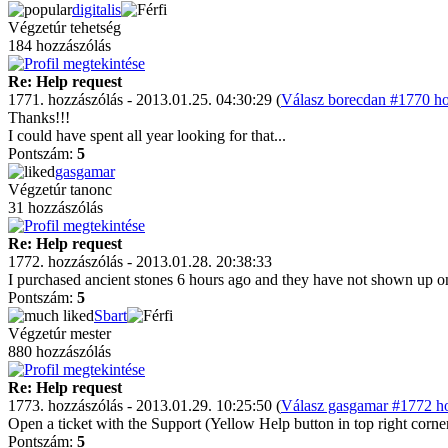
digitalis
Végzetúr tehetség
184 hozzászólás
Re: Help request
1771. hozzászólás - 2013.01.25. 04:30:29 (
Válasz borecdan #1770 ho
Thanks!!!
I could have spent all year looking for that...
Pontszám:
5
gasgamar
Végzetúr tanonc
31 hozzászólás
Re: Help request
1772. hozzászólás - 2013.01.28. 20:38:33
I purchased ancient stones 6 hours ago and they have not shown up o
Pontszám:
5
Sbart
Végzetúr mester
880 hozzászólás
Re: Help request
1773. hozzászólás - 2013.01.29. 10:25:50 (
Válasz gasgamar #1772 ho
Open a ticket with the Support (Yellow Help button in top right corner
Pontszám:
5