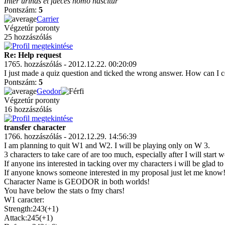
Inter urinas et faeces homo nascitur
Pontszám:
5
Carrier
Végzetúr poronty
25 hozzászólás
Re: Help request
1765. hozzászólás - 2012.12.22. 00:20:09
I just made a quiz question and ticked the wrong answer. How can I co
Pontszám:
5
Geodor
Végzetúr poronty
16 hozzászólás
transfer character
1766. hozzászólás - 2012.12.29. 14:56:39
I am planning to quit W1 and W2. I will be playing only on W 3.
3 characters to take care of are too much, especially after I will start 
If anyone ins interested in tacking over my characters i will be glad to
If anyone knows someone interested in my proposal just let me know! 
Character Name is GEODOR in both worlds!
You have below the stats o fmy chars!
W1 caracter:
Strength:243(+1)
Attack:245(+1)