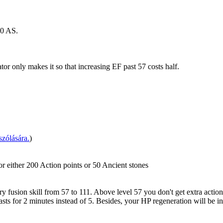
00 AS.
or only makes it so that increasing EF past 57 costs half.
zólására.
)
or either 200 Action points or 50 Ancient stones
usion skill from 57 to 111. Above level 57 you don't get extra action
 lasts for 2 minutes instead of 5. Besides, your HP regeneration will be i