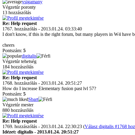
vsigamany
Végzetúr poronty
13 hozzászólás
Re: Help request
1767. hozzászólás - 2013.01.24. 03:33:40
I don't know, if this is the right forum, but many players in W4 have 
cheers
Pontszám:
5
digitalis
Végzetúr tehetség
184 hozzászólás
Re: Help request
1768. hozzászólás - 2013.01.24. 20:51:27
How do I increase Elementary fusion past lvl 57?
Pontszám:
5
Sbart
Végzetúr mester
880 hozzászólás
Re: Help request
1769. hozzászólás - 2013.01.24. 22:30:23 (
Válasz digitalis #1768 hoz
Idézet: digitalis - 2013.01.24. 20:51:27