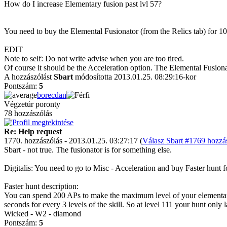
How do I increase Elementary fusion past lvl 57?
You need to buy the Elemental Fusionator (from the Relics tab) for 1
EDIT
Note to self: Do not write advise when you are too tired.
Of course it should be the Acceleration option. The Elemental Fusionat
A hozzászólást
Sbart
módosította 2013.01.25. 08:29:16-kor
Pontszám:
5
borecdan
Végzetúr poronty
78 hozzászólás
Re: Help request
1770. hozzászólás - 2013.01.25. 03:27:17 (
Válasz Sbart #1769 hozzás
Sbart - not true. The fusionator is for something else.
Digitalis: You need to go to Misc - Acceleration and buy Faster hunt f
Faster hunt description:
You can spend 200 APs to make the maximum level of your elementary f
seconds for every 3 levels of the skill. So at level 111 your hunt only
Wicked - W2 - diamond
Pontszám:
5