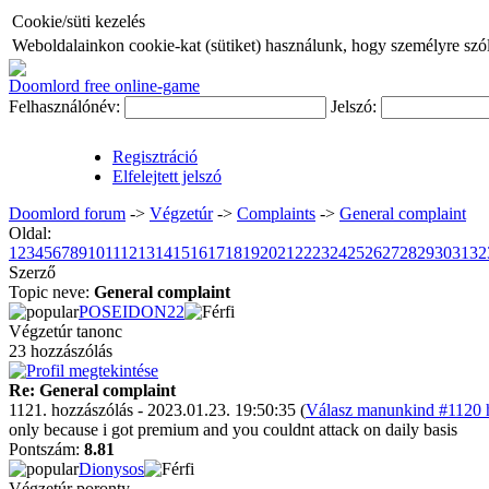
Cookie/süti kezelés
Weboldalainkon cookie-kat (sütiket) használunk, hogy személyre szóló
Doomlord free online-game
Felhasználónév:
Jelszó:
Regisztráció
Elfelejtett jelszó
Doomlord forum
->
Végzetúr
->
Complaints
->
General complaint
Oldal:
1
2
3
4
5
6
7
8
9
10
11
12
13
14
15
16
17
18
19
20
21
22
23
24
25
26
27
28
29
30
31
32
Szerző
Topic neve:
General complaint
POSEIDON22
Végzetúr tanonc
23 hozzászólás
Re: General complaint
1121. hozzászólás - 2023.01.23. 19:50:35 (
Válasz manunkind #1120 h
only because i got premium and you couldnt attack on daily basis
Pontszám:
8.81
Dionysos
Végzetúr poronty