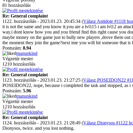
81 hozzászólás
Re: General complaint
1122. hozzászólás - 2023.01.23. 20:45:34 (
Válasz Antidote #1118 hoz
it is not the same and you know it.you are a lvl115 i am lvl12 an attac
way.i dont know how you and you friend find this right cause you dont
maybe money on the game just to bully new players ,drove them out 
the moment they join the game?next ime you will hit someone that is 
Pontszám:
8.94
manunkind
Végzetúr mester
1210 hozzászólás
Re: General complaint
1123. hozzászólás - 2023.01.23. 21:27:25 (
Válasz POSEIDON22 #112
POSEIDON22, nope, because i completed the task and stopped, as i sai
Pontszám:
5.96
manunkind
Végzetúr mester
1210 hozzászólás
Re: General complaint
1124. hozzászólás - 2023.01.23. 21:28:49 (
Válasz Dionysos #1122 ho
Dionysos, twice. and you lost nothing.