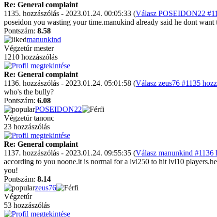
Re: General complaint
1135. hozzászólás - 2023.01.24. 00:05:33 (
Válasz POSEIDON22 #113
poseidon you wasting your time.manukind already said he dont want t
Pontszám:
8.58
manunkind
Végzetúr mester
1210 hozzászólás
Re: General complaint
1136. hozzászólás - 2023.01.24. 05:01:58 (
Válasz zeus76 #1135 hozz
who's the bully?
Pontszám:
6.08
POSEIDON22
Végzetúr tanonc
23 hozzászólás
Re: General complaint
1137. hozzászólás - 2023.01.24. 09:55:35 (
Válasz manunkind #1136 h
according to you noone.it is normal for a lvl250 to hit lvl10 players.h
you!
Pontszám:
8.14
zeus76
Végzetúr
53 hozzászólás