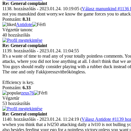
Re: General complaint
1138. hozzászólás - 2023.01.24. 10:19:05 (
Válasz manunkind #1136 h
not you manukind dont worry.we know the game forces you to attack 
Pontszám:
8.31
Antidote
Végzetúr tanonc
40 hozzászólás
Re: General complaint
1139. hozzászólás - 2023.01.24. 11:04:55
It's a waste of time to read any of your totally pointless comments. You
attacks, where you did not lose anything at all. I don't think that we 
You guys should really consider playing with a rubber duck instead o
The one and only Fakkjoresszvitbróköngless.
Efficiency is key.
Pontszám:
6.33
zeus76
Végzetúr
53 hozzászólás
Re: General complaint
1140. hozzászólás - 2023.01.24. 11:24:19 (
Válasz Antidote #1139 hoz
wwhen you think that a lvl250 attacking daily a lvl10 is not bulling y
also besides feeding your ego for a pointless victory.unless you want 