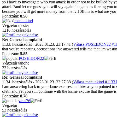
so i have to investigate who you attack in order not to be bullied b
attacks?and let me guess you will say again the game is forcing you to 
because you will get more money from the lvl10!!this is what are you
Pontszám:
8.58
manunkind
Végzetúr mester
1210 hozzászólás
Re: General complaint
1133. hozzászólás - 2023.01.23. 23:17:41 (
Válasz POSEIDON22 #113
that you're repeating accusations i've answered tells me that i'm wast
Pontszám:
5.85
POSEIDON22
Végzetúr tanonc
23 hozzászólás
Re: General complaint
1134. hozzászólás - 2023.01.23. 23:27:38 (
Válasz manunkind #1133 h
i am answering back to your lame excuses.and btw as you pointed to se
ofetn,and yet you still continue with the lsame excuse that the game is
Pontszám:
8.78
zeus76
Végzetúr
53 hozzászólás