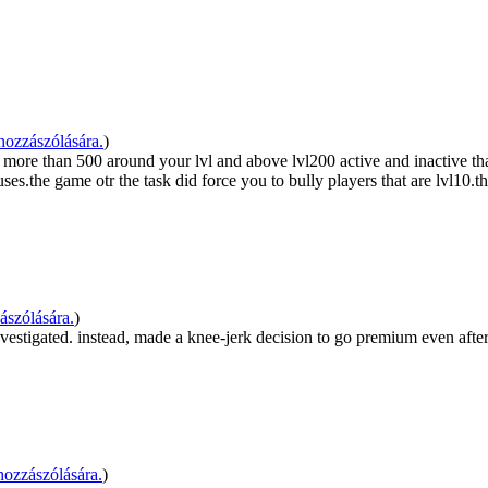
ozzászólására.
)
more than 500 around your lvl and above lvl200 active and inactive tha
uses.the game otr the task did force you to bully players that are lvl10.th
ászólására.
)
stigated. instead, made a knee-jerk decision to go premium even after i
ozzászólására.
)