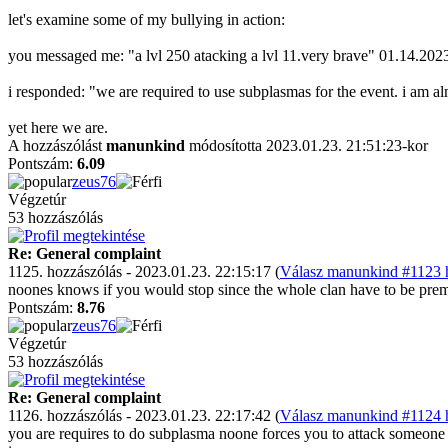
let's examine some of my bullying in action:
you messaged me: "a lvl 250 atacking a lvl 11.very brave" 01.14.202
i responded: "we are required to use subplasmas for the event. i am a
yet here we are.
A hozzászólást
manunkind
módosította 2023.01.23. 21:51:23-kor
Pontszám:
6.09
zeus76
Végzetúr
53 hozzászólás
Re: General complaint
1125. hozzászólás - 2023.01.23. 22:15:17 (
Válasz manunkind #1123 h
noones knows if you would stop since the whole clan have to be prem
Pontszám:
8.76
zeus76
Végzetúr
53 hozzászólás
Re: General complaint
1126. hozzászólás - 2023.01.23. 22:17:42 (
Válasz manunkind #1124 h
you are requires to do subplasma noone forces you to attack someone tha