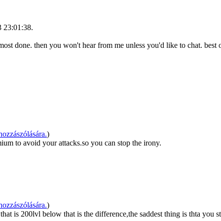
3 23:01:38.
lmost done. then you won't hear from me unless you'd like to chat. best
ozzászólására.
)
ium to avoid your attacks.so you can stop the irony.
ozzászólására.
)
t is 200lvl below that is the difference,the saddest thing is thta you s