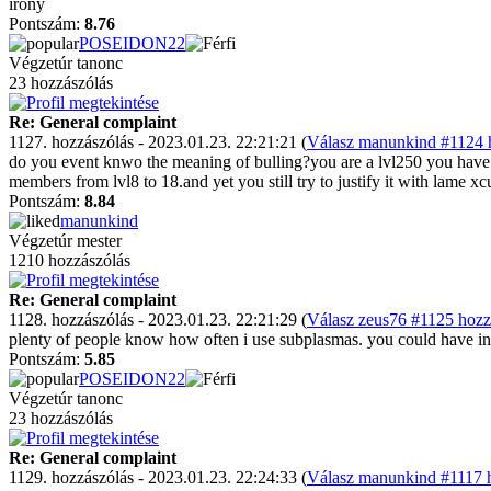
irony
Pontszám:
8.76
POSEIDON22
Végzetúr tanonc
23 hozzászólás
Re: General complaint
1127. hozzászólás - 2023.01.23. 22:21:21 (
Válasz manunkind #1124 h
do you event knwo the meaning of bulling?you are a lvl250 you have 
members from lvl8 to 18.and yet you still try to justify it with lame xc
Pontszám:
8.84
manunkind
Végzetúr mester
1210 hozzászólás
Re: General complaint
1128. hozzászólás - 2023.01.23. 22:21:29 (
Válasz zeus76 #1125 hozz
plenty of people know how often i use subplasmas. you could have inve
Pontszám:
5.85
POSEIDON22
Végzetúr tanonc
23 hozzászólás
Re: General complaint
1129. hozzászólás - 2023.01.23. 22:24:33 (
Válasz manunkind #1117 h