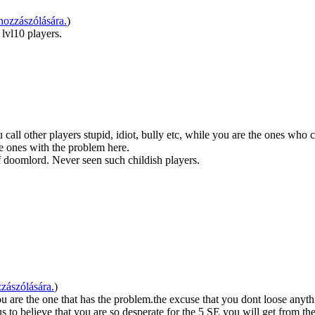
ozzászólására.
)
lvl10 players.
 call other players stupid, idiot, bully etc, while you are the ones who 
are ones with the problem here.
f doomlord. Never seen such childish players.
zászólására.
)
ou are the one that has the problem.the excuse that you dont loose anyth
us to believe that you are so desperate for the 5 SE you will get from t