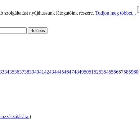
 szolgáltatást nyújthassunk látogatóink részére.
Tudjon meg többet...
33
34
35
36
37
38
39
40
41
42
43
44
45
46
47
48
49
50
51
52
53
54
55
56
57
58
59
60
ozzászólására.
)