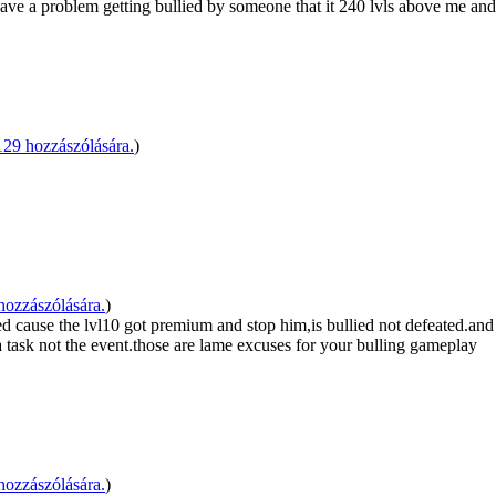
 have a problem getting bullied by someone that it 240 lvls above me a
9 hozzászólására.
)
ozzászólására.
)
ed cause the lvl10 got premium and stop him,is bullied not defeated.and 
 task not the event.those are lame excuses for your bulling gameplay
ozzászólására.
)