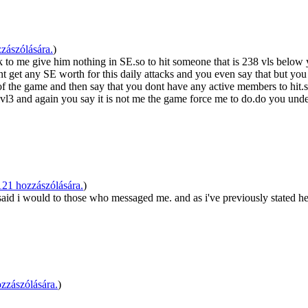
zászólására.
)
k to me give him nothing in SE.so to hit someone that is 238 vls below yo
 get any SE worth for this daily attacks and you even say that but you
of the game and then say that you dont have any active members to hi
lvl3 and again you say it is not me the game force me to do.do you un
1 hozzászólására.
)
d i would to those who messaged me. and as i've previously stated her
zzászólására.
)