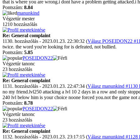
that is where you are wrong.i dont have a problem getting attacked.i
Pontszám:
8.84
manunkind
Végzetúr mester
1210 hozzászólás
Re: General complaint
1130. hozzászólás - 2023.01.23. 22:30:32 (
Válasz POSEIDON22 #112
twice. the word you're looking for is defeated, not bullied.
Pontszám:
5.85
POSEIDON22
Végzetúr tanonc
23 hozzászólás
Re: General complaint
1131. hozzászólás - 2023.01.23. 22:47:34 (
Válasz manunkind #1130 h
no my friend.lvl250 attacking a lvl 10 2 days in a row and only stopp
240 lvl below him is your choice noone forced you.not the game not a
Pontszám:
8.78
POSEIDON22
Végzetúr tanonc
23 hozzászólás
Re: General complaint
1132. hozzászólás - 2023.01.23. 23:17:15 (
Válasz manunkind #1128 h