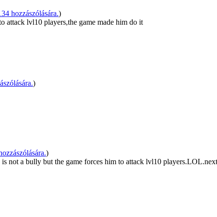
4 hozzászólására.
)
o attack lvl10 players,the game made him do it
ászólására.
)
ozzászólására.
)
e is not a bully but the game forces him to attack lvl10 players.LOL.nex