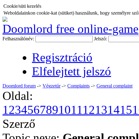
Cookie/süti kezelés
Weboldalainkon cookie-kat (sütiket) használunk, hogy személyre szóló
Doomlord free online-game
Felhasználónév:
Jelszó:
Regisztráció
Elfelejtett jelszó
Doomlord forum
->
Végzetúr
->
Complaints
->
General complaint
Oldal:
1
2
3
4
5
6
7
8
9
10
11
12
13
14
15
1
Szerző
Topic neve:
General compl