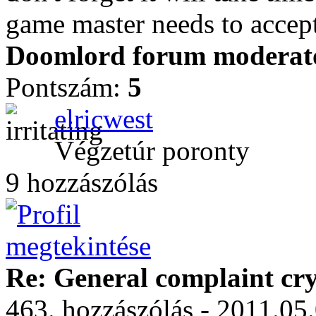
game master needs to accept 
Doomlord forum moderator
Pontszám:
5
elricwest
Végzetúr poronty
9 hozzászólás
Re: General complaint cry
463. hozzászólás - 2011.05