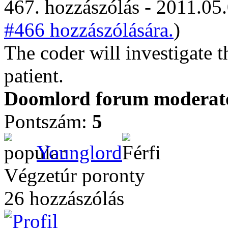
467. hozzászólás - 2011.05.
#466 hozzászólására.
)
The coder will investigate 
patient.
Doomlord forum moderator
Pontszám:
5
Younglord
Végzetúr poronty
26 hozzászólás