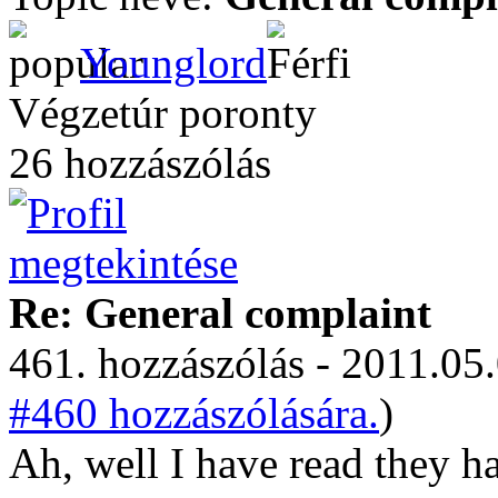
Younglord
Végzetúr poronty
26 hozzászólás
Re: General complaint
461. hozzászólás - 2011.05.
#460 hozzászólására.
)
Ah, well I have read they h