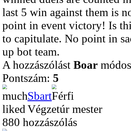
last 5 win against them is no
point in event victory! Is t
to capitulate. No point in s
up bot team.
A hozzászólást
Boar
módosí
Pontszám:
5
Sbart
Végzetúr mester
880 hozzászólás