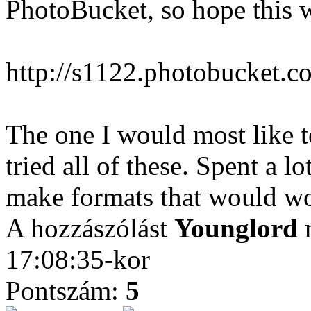
PhotoBucket, so hope this w
http://s1122.photobucket.c
The one I would most like t
tried all of these. Spent a l
make formats that would wo
A hozzászólást
Younglord
m
17:08:35-kor
Pontszám:
5