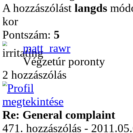
A hozzászólást
langds
módos
kor
Pontszám:
5
matt_rawr
Végzetúr poronty
2 hozzászólás
Re: General complaint
471. hozzászólás - 2011.05