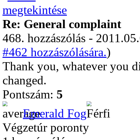
Re: General complaint
468. hozzászólás - 2011.05.
#462 hozzászólására.
)
Thank you, whatever you did
changed.
Pontszám:
5
Emerald Fog
Végzetúr poronty