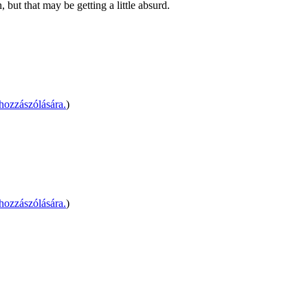
but that may be getting a little absurd.
ozzászólására.
)
ozzászólására.
)