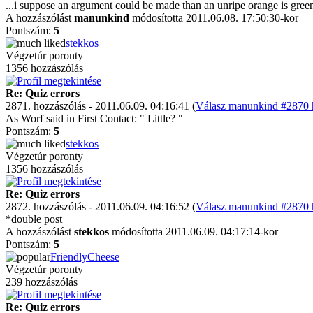
...i suppose an argument could be made than an unripe orange is green, 
A hozzászólást
manunkind
módosította 2011.06.08. 17:50:30-kor
Pontszám:
5
stekkos
Végzetúr poronty
1356 hozzászólás
Re: Quiz errors
2871. hozzászólás - 2011.06.09. 04:16:41 (
Válasz manunkind #2870 h
As Worf said in First Contact: " Little? "
Pontszám:
5
stekkos
Végzetúr poronty
1356 hozzászólás
Re: Quiz errors
2872. hozzászólás - 2011.06.09. 04:16:52 (
Válasz manunkind #2870 h
*double post
A hozzászólást
stekkos
módosította 2011.06.09. 04:17:14-kor
Pontszám:
5
FriendlyCheese
Végzetúr poronty
239 hozzászólás
Re: Quiz errors