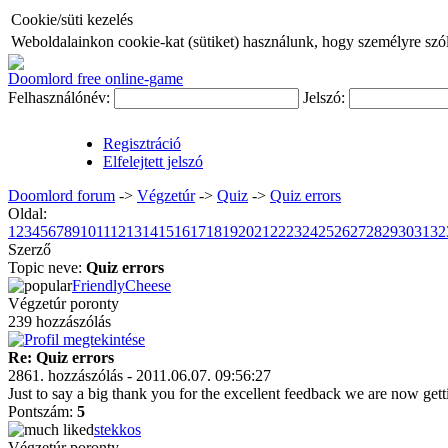
Cookie/süti kezelés
Weboldalainkon cookie-kat (sütiket) használunk, hogy személyre szóló
Doomlord free online-game
Felhasználónév:
Jelszó:
Regisztráció
Elfelejtett jelszó
Doomlord forum
->
Végzetúr
->
Quiz
->
Quiz errors
Oldal:
1
2
3
4
5
6
7
8
9
10
11
12
13
14
15
16
17
18
19
20
21
22
23
24
25
26
27
28
29
30
31
32
Szerző
Topic neve:
Quiz errors
FriendlyCheese
Végzetúr poronty
239 hozzászólás
Re: Quiz errors
2861. hozzászólás - 2011.06.07. 09:56:27
Just to say a big thank you for the excellent feedback we are now getti
Pontszám:
5
stekkos
Végzetúr poronty