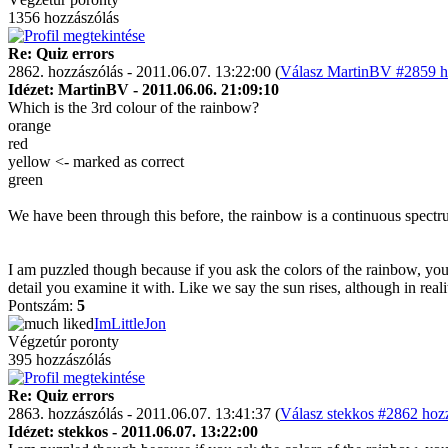
1356 hozzászólás
Re: Quiz errors
2862. hozzászólás - 2011.06.07. 13:22:00 (
Válasz MartinBV #2859 ho
Idézet: MartinBV - 2011.06.06. 21:09:10
Which is the 3rd colour of the rainbow?
orange
red
yellow <- marked as correct
green
We have been through this before, the rainbow is a continuous spectrum o
I am puzzled though because if you ask the colors of the rainbow, you 
detail you examine it with. Like we say the sun rises, although in real
Pontszám:
5
ImLittleJon
Végzetúr poronty
395 hozzászólás
Re: Quiz errors
2863. hozzászólás - 2011.06.07. 13:41:37 (
Válasz stekkos #2862 hozz
Idézet: stekkos - 2011.06.07. 13:22:00