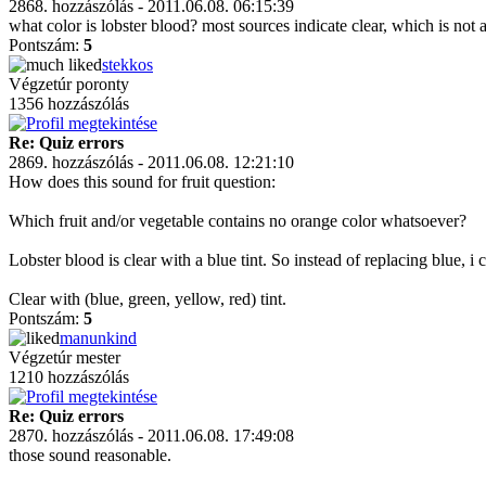
2868. hozzászólás - 2011.06.08. 06:15:39
what color is lobster blood? most sources indicate clear, which is not 
Pontszám:
5
stekkos
Végzetúr poronty
1356 hozzászólás
Re: Quiz errors
2869. hozzászólás - 2011.06.08. 12:21:10
How does this sound for fruit question:
Which fruit and/or vegetable contains no orange color whatsoever?
Lobster blood is clear with a blue tint. So instead of replacing blue, i
Clear with (blue, green, yellow, red) tint.
Pontszám:
5
manunkind
Végzetúr mester
1210 hozzászólás
Re: Quiz errors
2870. hozzászólás - 2011.06.08. 17:49:08
those sound reasonable.