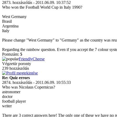
2873. hozzászólás - 2011.06.09. 10:37:52
Who won the Football World Cup in Italy 1990?
West Germany
Brasil
Argentina
Italy
Please change "West Germany" to "Germany" as the country was reuni
Regarding the rainbow question. Even if you accept the 7 colour syste
Pontszám:
5
FriendlyCheese
Végzetúr poronty
239 hozzászólás
Re: Quiz errors
2874. hozzászólás - 2011.06.09. 10:55:33
Who was Nicolaus Copernicus?
astronomer
doctor
football player
writer
There are 3 correct answers here! The only one of these we have no re