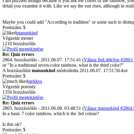
I am puzzled though because if you ask the colors of the rainbow, you 
detail you examine it with. Like we say the sun rises, although in real
Maybe you could add "According to tradition" or some such to distingui
Pontszám:
5
manunkind
Végzetúr mester
1210 hozzászólás
Re: Quiz errors
2864. hozzászólás - 2011.06.07. 17:51:41 (
Válasz ImLittleJon #2863 
or "In a traditional seven-color rainbow, what is the third color?"
A hozzászólást
manunkind
módosította 2011.06.07. 17:51:56-kor
Pontszám:
5
stekkos
Végzetúr poronty
1356 hozzászólás
Re: Quiz errors
2865. hozzászólás - 2011.06.08. 03:48:51 (
Válasz manunkind #2864 h
In a basic 7 color rainbow, which is the 3rd colour?
Is this ok?
Pontszám:
5