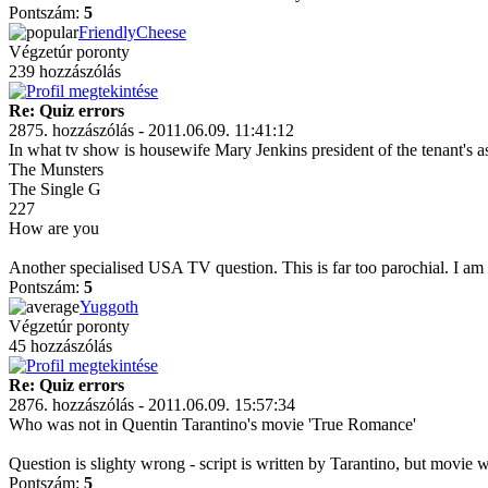
Pontszám:
5
FriendlyCheese
Végzetúr poronty
239 hozzászólás
Re: Quiz errors
2875. hozzászólás - 2011.06.09. 11:41:12
In what tv show is housewife Mary Jenkins president of the tenant's 
The Munsters
The Single G
227
How are you
Another specialised USA TV question. This is far too parochial. I a
Pontszám:
5
Yuggoth
Végzetúr poronty
45 hozzászólás
Re: Quiz errors
2876. hozzászólás - 2011.06.09. 15:57:34
Who was not in Quentin Tarantino's movie 'True Romance'
Question is slighty wrong - script is written by Tarantino, but movie 
Pontszám:
5