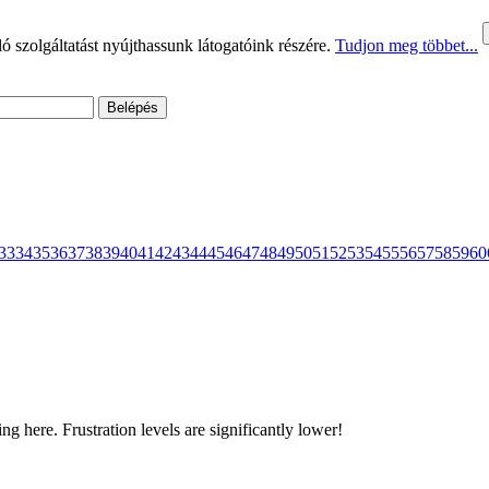
 szolgáltatást nyújthassunk látogatóink részére.
Tudjon meg többet...
33
34
35
36
37
38
39
40
41
42
43
44
45
46
47
48
49
50
51
52
53
54
55
56
57
58
59
60
ng here. Frustration levels are significantly lower!