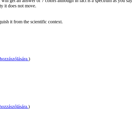
will get an answer of 7 colors although in fact is a spectrum as you say.
ity it does not move.
sh it from the scientific context.
hozzászólására.
)
ozzászólására.
)