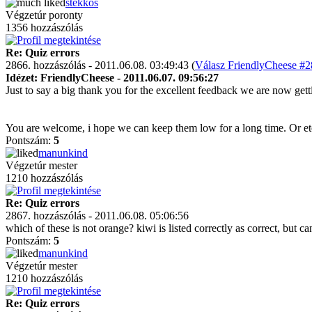
stekkos
Végzetúr poronty
1356 hozzászólás
Re: Quiz errors
2866. hozzászólás - 2011.06.08. 03:49:43 (
Válasz FriendlyCheese #2
Idézet: FriendlyCheese - 2011.06.07. 09:56:27
Just to say a big thank you for the excellent feedback we are now getti
You are welcome, i hope we can keep them low for a long time. Or et
Pontszám:
5
manunkind
Végzetúr mester
1210 hozzászólás
Re: Quiz errors
2867. hozzászólás - 2011.06.08. 05:06:56
which of these is not orange? kiwi is listed correctly as correct, but ca
Pontszám:
5
manunkind
Végzetúr mester
1210 hozzászólás
Re: Quiz errors